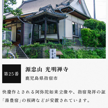
源忠山 光明禅寺
第25番
鹿児島県指宿市
快慶作とされる阿弥陀如来立像や、指宿発祥の証
「湯豊宿」の板碑などが安置されています。