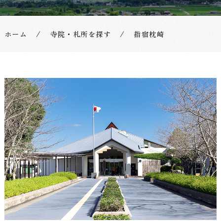
式】
九
ホーム
/
寺院・札所を探す
/
指宿枕崎
州
四
十
九
院
薬
師