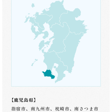
師
如
来
と
ご
縁
を
つ
【鹿児島県】
な
指宿市、南九州市、枕崎市、南さつま市