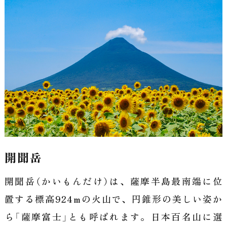
開聞岳
開聞岳（かいもんだけ）は、薩摩半島最南端に位
置する標高924mの火山で、円錐形の美しい姿か
ら「薩摩富士」とも呼ばれます。日本百名山に選