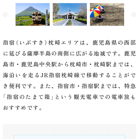
霊
場
会
指宿（いぶすき）枕崎エリアは、鹿児島県の西部
｜
に延びる薩摩半島の南側に広がる地域です。
鹿児
島市・鹿児島中央駅から枕崎市・枕崎駅までは、
九
海沿いを走るJR指宿枕崎線で移動することがで
州
き便利です。
また、指宿市・指宿駅までは、特急
「指宿のたまて箱」という観光電車での電車旅も
一
おすすめです。
周
薬