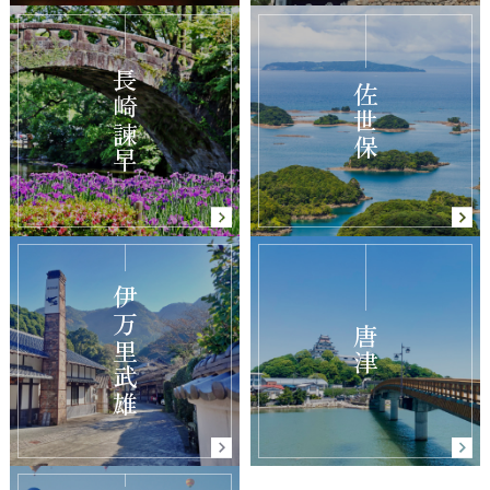
長崎諫早
佐世保
伊万里武雄
唐津