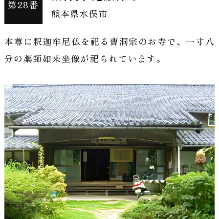
第28番
霊
熊本県水俣市
場
本尊に釈迦牟尼仏を祀る曹洞宗のお寺で、一寸八
会
分の薬師如来坐像が祀られています。
｜
九
州
一
周
薬