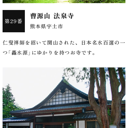
師
曹源山 法泉寺
如
第29番
熊本県宇土市
来
仁叟禅師を招いて開山された、日本名水百選の一
と
つ「轟水源」にゆかりを持つお寺です。
ご
縁
を
つ
な