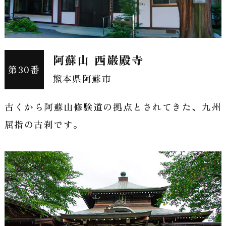
ぐ
巡
阿蘇山 西巌殿寺
礼
第30番
熊本県阿蘇市
の
古くから阿蘇山修験道の拠点とされてきた、九州
旅
屈指の古刹です。
へ