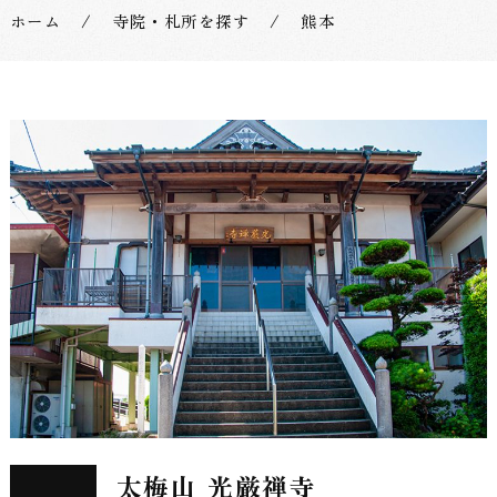
式】
ホーム
/
寺院・札所を探す
/
熊本
九
州
四
十
九
院
薬
師
太梅山 光厳禅寺